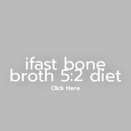
ifast bone
broth 5:2 diet
Click Here