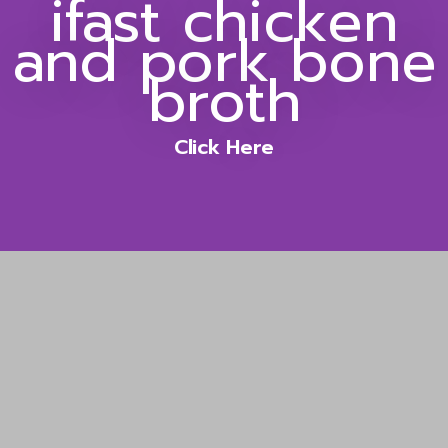
ifast chicken
and pork bone
broth
Click Here