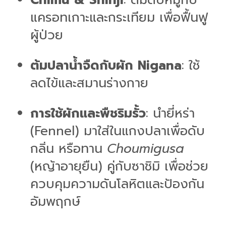
แครอทเกาะและกระเทียม เพื่อฟื้นฟู
ผู้ป่วย
ต้มปลาน้ำจืดกับผัก Nigana
: ใช้
ลดไข้และสมานร่างกาย
การใช้ผักและพืชริมรั้ว
: นำยี่หร่า
(Fennel) มาใส่ในแกงปลาเพื่อดับ
กลิ่น หรือทาน
Choumigusa
(หญ้าอายุยืน) คู่กับซาชิมิ เพื่อช่วย
ควบคุมความดันโลหิตและป้องกัน
อัมพฤกษ์