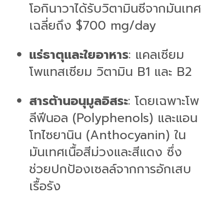
โอกินาวาได้รับวิตามินซีจากมันเทศ
เฉลี่ยถึง
$700 mg/day
แร่ธาตุและใยอาหาร
: แคลเซียม
โพแทสเซียม วิตามิน B1 และ B2
สารต้านอนุมูลอิสระ
: โดยเฉพาะโพ
ลีฟีนอล (Polyphenols) และแอน
โทไซยานิน (Anthocyanin) ใน
มันเทศเนื้อสีม่วงและสีแดง ซึ่ง
ช่วยปกป้องเซลล์จากการอักเสบ
เรื้อรัง