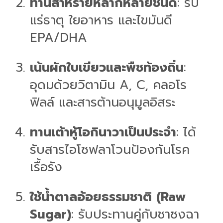
ทานสาหร่ายหลากหลายชนิด
: รับ
แร่ธาตุ ใยอาหาร และไขมันดี
EPA/DHA
เน้นผักใบเขียวและพืชท้องถิ่น
:
อุดมด้วยวิตามิน A, C, คลอโร
ฟิลล์ และสารต้านอนุมูลอิสระ
ทานเต้าหู้โอกินาวาเป็นประจำ
: ได้
รับสารไอโซฟลาโวนป้องกันโรค
เรื้อรัง
ใช้น้ำตาลอ้อยธรรมชาติ (Raw
Sugar)
: รับประทานคู่กับชาซงฉา