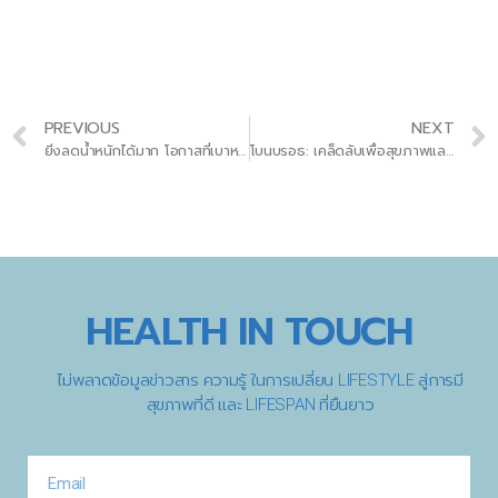
PREVIOUS
NEXT
ยิ่งลดน้ำหนักได้มาก โอกาสที่เบาหวานประเภทที่ 2 จะเข้าสู่ภาวะสงบก็ยิ่งมาก – ผลวิจัยใหม่ยืนยัน!
โบนบรอธ: เคล็ดลับเพื่อสุขภาพและการลดน้ำหนัก ที่คุณควรรู้!
HEALTH IN TOUCH
ไม่พลาดข้อมูลข่าวสาร ความรู้ ในการเปลี่ยน LIFESTYLE สู่การมี
สุขภาพที่ดี และ LIFESPAN ที่ยืนยาว